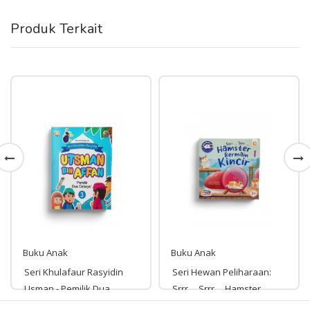
Produk Terkait
Buku Anak
Buku Anak
Seri Khulafaur Rasyidin
Seri Hewan Peliharaan:
Usman - Pemilik Dua
Srrr ... Srrr ... Hamster
Cahaya
Bermain Kincir