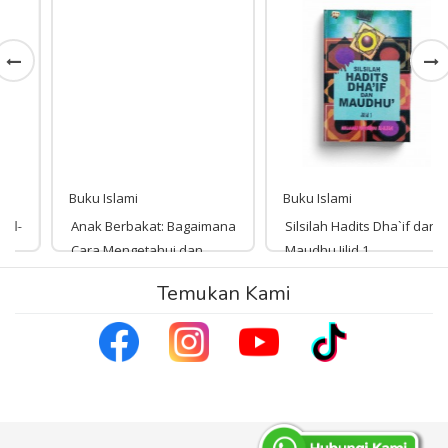
Buku Islami
Buku Islami
Anak Berbakat: Bagaimana
Silsilah Hadits Dha`if dan
Cara Mengetahui dan
Maudhu Jilid 1
Membinanya
Temukan Kami
Rp 136,000
136,000
Rp 23,000
23,000