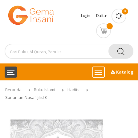
0
Login
Daftar
0
Katalog
Beranda
Buku Islami
Hadits
Sunan an-Nasa`i Jilid 3