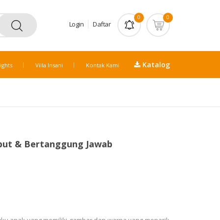
0
0
Login
Daftar
Katalog
ights
Villa Insani
Kontak Kami
mbut & Bertanggung Jawab
uku anak yang memiliki gambar dan warna yang menarik