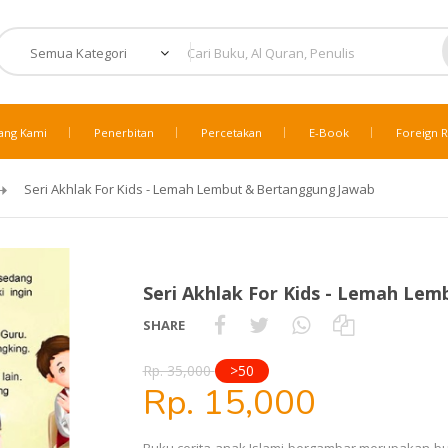
ang Kami
Penerbitan
Percetakan
E-Book
Foreign R
Seri Akhlak For Kids - Lemah Lembut & Bertanggung Jawab
Seri Akhlak For Kids - Lemah Le
SHARE
Rp. 35,000
>50
Rp. 15,000
Buku cerita anak Islami bergambar merupakan b