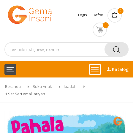
0
Login
Daftar
0
Katalog
Beranda
Buku Anak
Ibadah
1 Set Seri Amal Jariyah