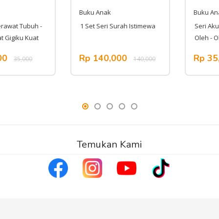
Buku Anak
Buku Anak
at Tubuh -
1 Set Seri Surah Istimewa
Seri Aku Se
igiku Kuat
Oleh - Oleh
Rp 140,000
Rp 35,0
35,000
140,000
Temukan Kami