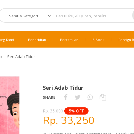
ang Kami
Penerbitan
Percetakan
E-Book
Foreign R
Seri Adab Tidur
Seri Adab Tidur
SHARE
Rp. 35,000
5% OFF
Rp. 33,250
Buku cerita anak Islami bergambar buku anak ya