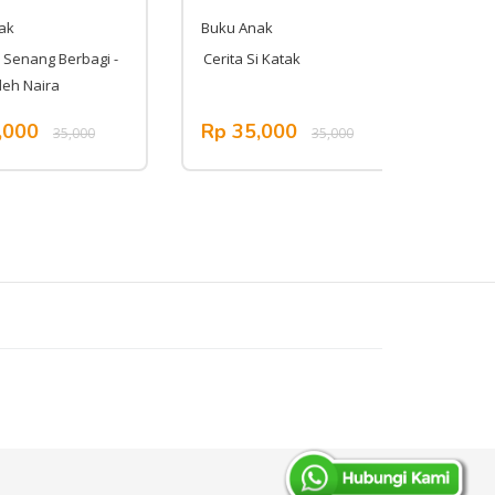
Buku Anak
Buku An
nang Berbagi -
Cerita Si Katak
Seri Kep
 Naira
Bersih 
00
Rp 35,000
Rp 35
35,000
35,000