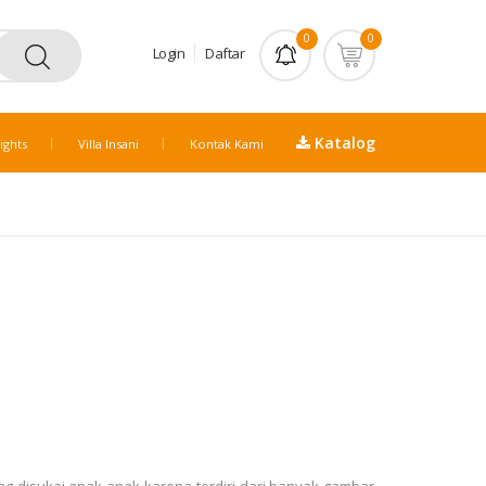
0
0
Login
Daftar
Katalog
ights
Villa Insani
Kontak Kami
ng disukai anak-anak karena terdiri dari banyak gambar