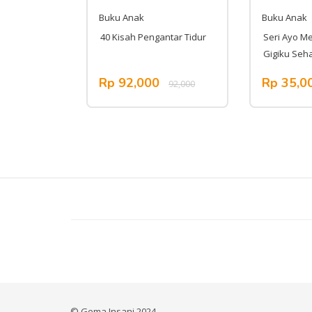
Buku Anak
Buku Anak
40 Kisah Pengantar Tidur
Seri Ayo Meraw
Gigiku Sehat G
Rp 92,000
Rp 35,000
,000
92,000
© Gema Insani 2024