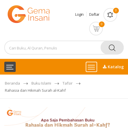
0
Login
Daftar
0
Katalog
Beranda
Buku Islami
Tafsir
Rahasia dan Hikmah Surah al-Kahf