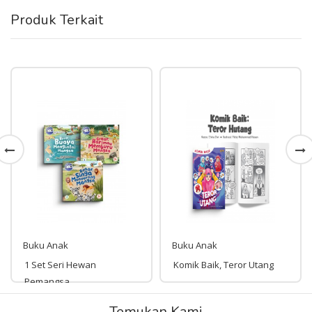
Produk Terkait
Buku Anak
Buku Anak
1 Set Seri Hewan
Komik Baik, Teror Utang
Pemangsa
Rp 135,000
Temukan Kami
Rp 45,000
135,000
45,000