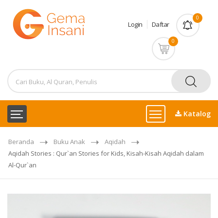
0
Login
Daftar
0
Katalog
Beranda
Buku Anak
Aqidah
Aqidah Stories : Qur`an Stories for Kids, Kisah-Kisah Aqidah dalam
Al-Qur`an