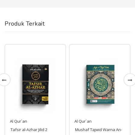
Produk Terkait
Al Qur`an
Al Qur`an
Tafsir al-Azhar Jilid 2
Mushaf Tajwid Warna An-