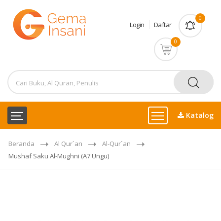
0
Login
Daftar
0
Katalog
Beranda
Al Qur`an
Al-Qur`an
Mushaf Saku Al-Mughni (A7 Ungu)