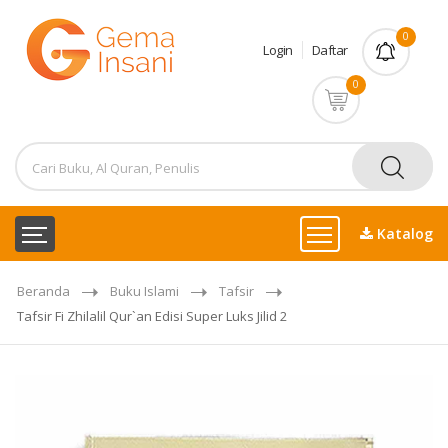
0
Login
Daftar
0
Katalog
Beranda
Buku Islami
Tafsir
Tafsir Fi Zhilalil Qur`an Edisi Super Luks Jilid 2