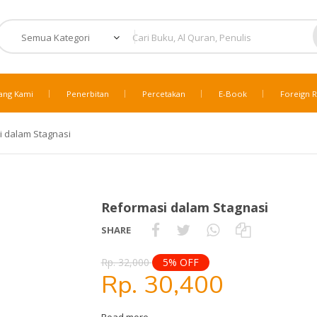
ang Kami
Penerbitan
Percetakan
E-Book
Foreign R
 dalam Stagnasi
Reformasi dalam Stagnasi
SHARE
Rp. 32,000
5% OFF
Rp. 30,400
Read more