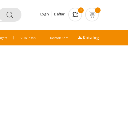
0
0
Login
Daftar
Katalog
ights
Villa Insani
Kontak Kami