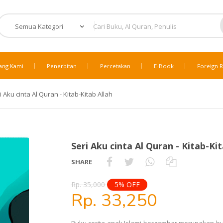
ang Kami
Penerbitan
Percetakan
E-Book
Foreign R
i Aku cinta Al Quran - Kitab-Kitab Allah
Seri Aku cinta Al Quran - Kitab-Kit
SHARE
Rp. 35,000
5% OFF
Rp. 33,250
Buku cerita anak Islami bergambar merupakan b