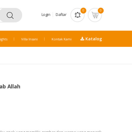
0
0
Login
Daftar
Katalog
ights
Villa Insani
Kontak Kami
ab Allah
uku anak yang memiliki gambar dan warna yang menarik