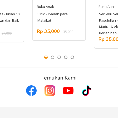
Buku Anak
Buku Anak
ss - Kisah 10
SMM - Ibadah para
Seri Aku Se
ntar dan Baik
Malaikat
Rasulullah 
Madu - & A
Rp 35,000
35,000
Berlebihan
87,000
Rp 35,0
Temukan Kami