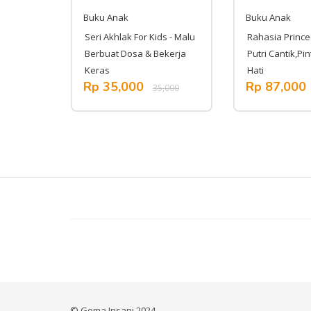
Buku Anak
Buku Anak
Iqra 1
Seri Akhlak For Kids - Malu
Rahasia Prince
Berbuat Dosa & Bekerja
Putri Cantik,Pi
Keras
Hati
138,000
Rp 35,000
Rp 87,000
35,000
© Gema Insani 2024