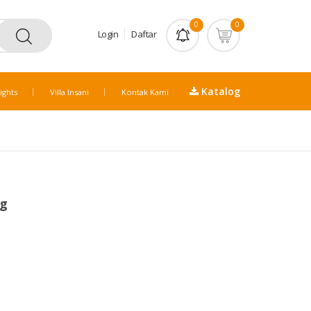
0
0
Login
Daftar
Katalog
ights
Villa Insani
Kontak Kami
ng