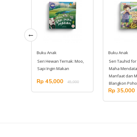
Buku Anak
Buku Anak
a: Al-
Seri Hewan Ternak: Moo,
Seri Tauhid for 
s
Sapi Ingin Makan
Maha Mendat
ejahatan
Manfaat dan M
Rp 45,000
45,000
Blangkon Poh
,000
Rp 35,000