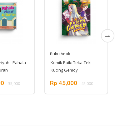
Buku Anak
Buku An
riyah - Pahala
Komik Baik: Teka-Teki
Amazing
uran
Kucing Gemoy
00
Rp 45,000
Rp 13
35,000
45,000