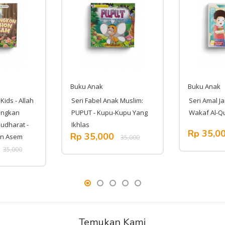
Buku Anak
Buku Anak
Kids - Allah
Seri Fabel Anak Muslim:
Seri Amal Ja
angkan
PUPUT - Kupu-Kupu Yang
Wakaf Al-Q
udharat -
Ikhlas
Rp 35,0
Rp 35,000
on Asem
35,000
35,000
Temukan Kami