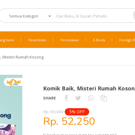
ang Kami
Penerbitan
Percetakan
E-Book
Foreign R
k, Misteri Rumah Kosong
Komik Baik, Misteri Rumah Koso
SHARE
Rp. 55,000
5% OFF
Rp. 52,250
Si kecil punya rasa ingin tau yang tinggi?