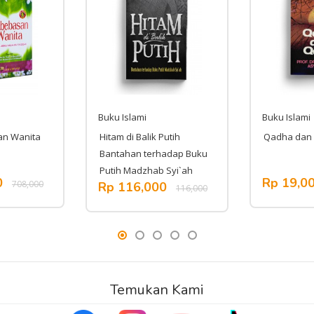
Buku Islami
Buku Islami
an Wanita
Hitam di Balik Putih
Qadha dan
Bantahan terhadap Buku
Putih Madzhab Syi`ah
0
Rp 19,0
708,000
Rp 116,000
116,000
Temukan Kami