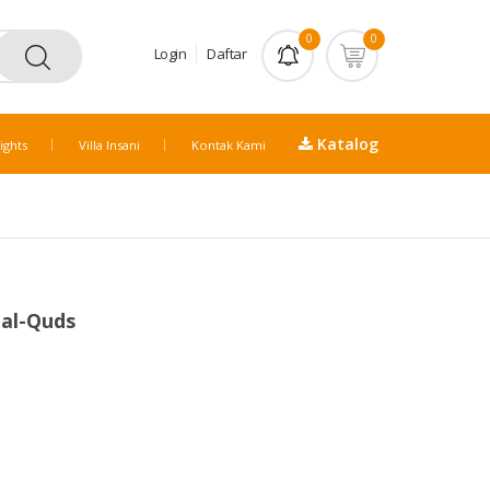
0
0
Login
Daftar
Katalog
ights
Villa Insani
Kontak Kami
 al-Quds