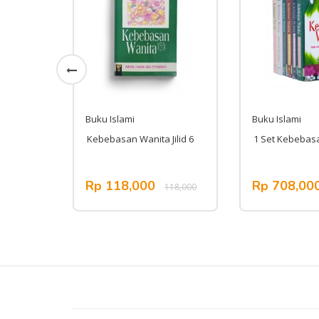
Buku Islami
Buku Islami
halih
Kebebasan Wanita Jilid 6
1 Set Kebebas
Rp 118,000
Rp 708,00
,000
118,000