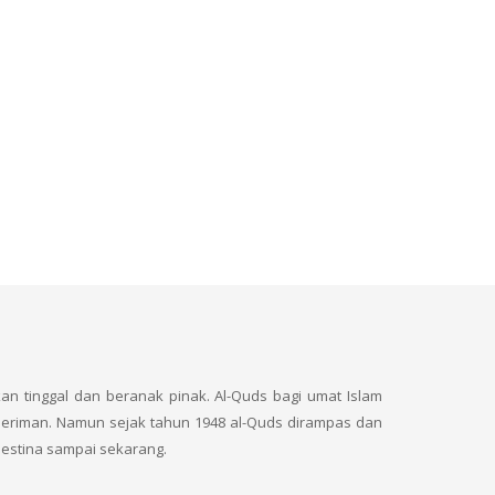
n tinggal dan beranak pinak. Al-Quds bagi umat Islam
beriman. Namun sejak tahun 1948 al-Quds dirampas dan
alestina sampai sekarang.