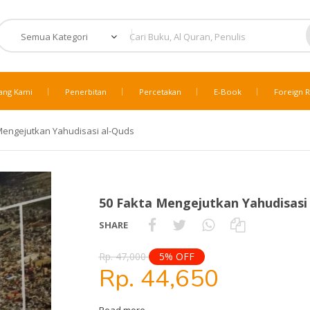
ang Kami
Penerbitan
Percetakan
E-Book
Foreign R
Mengejutkan Yahudisasi al-Quds
50 Fakta Mengejutkan Yahudisasi
SHARE
Rp. 47,000
5% OFF
Rp. 44,650
Read more