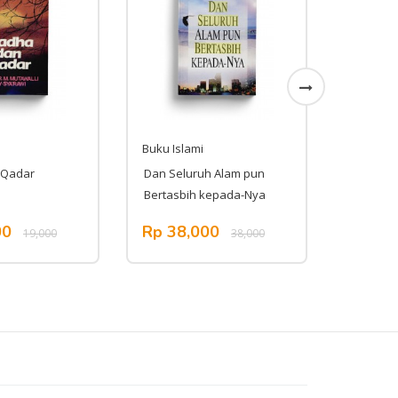
Buku Islami
Buku Isl
 Qadar
Dan Seluruh Alam pun
Kebebasa
Bertasbih kepada-Nya
00
Rp 38,000
Rp 11
19,000
38,000