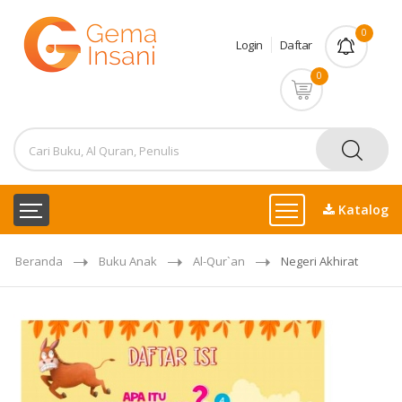
0
Login
Daftar
0
Katalog
Beranda
Buku Anak
Al-Qur`an
Negeri Akhirat