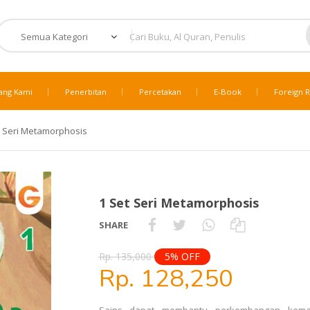
ang Kami
Penerbitan
Percetakan
E-Book
Foreign R
t Seri Metamorphosis
1 Set Seri Metamorphosis
SHARE
Rp. 135,000
5% OFF
Rp. 128,250
Sains dapat membantu perkembangan kema