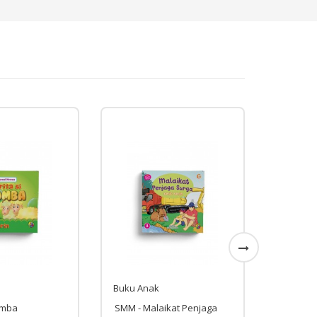
Buku Anak
Buku An
ikat Penjaga
Seri
Seri Men