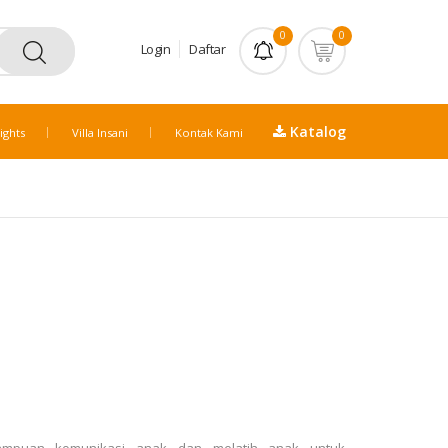
0
0
Login
Daftar
Katalog
ights
Villa Insani
Kontak Kami
mpuan komunikasi anak dan melatih anak untuk