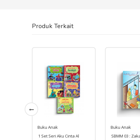
Produk Terkait
Buku Anak
Buku Anak
a Al
SBMM 03 : Zakat
Seri Pancaindra