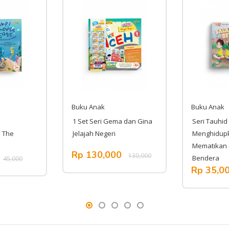
Buku Anak
Buku Anak
1 Set Seri Gema dan Gina
Seri Tauhid 
! The
Jelajah Negeri
Menghidup
Mematikan 
Rp 130,000
130,000
Bendera
45,000
Rp 35,0