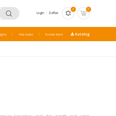
0
0
Login
Daftar
Katalog
ights
Villa Insani
Kontak Kami
mpuan komunikasi anak dan melatih anak untuk