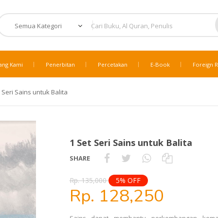
ang Kami
Penerbitan
Percetakan
E-Book
Foreign R
 Seri Sains untuk Balita
1 Set Seri Sains untuk Balita
SHARE
Rp. 135,000
5% OFF
Rp. 128,250
Sains dapat membantu perkembangan kema