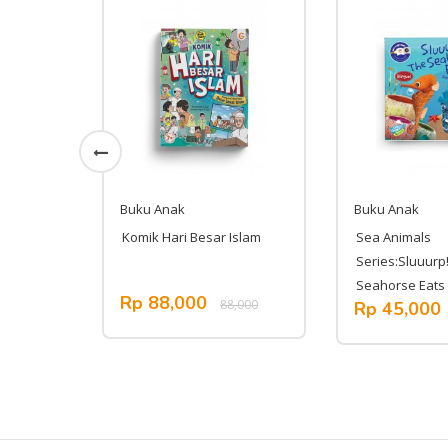
Buku Anak
Buku Anak
 Muslim
Komik Hari Besar Islam
Sea Animals
Series:Sluuurp
Seahorse Eats
Rp 88,000
152,000
88,000
Rp 45,000