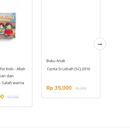
Buku Anak
Buku An
for Kids - Allah
Cerita Si Lebah (SC) 2010
Komik Ba
kan dan
- Salah warna
Rp 35,000
Rp 45
35,000
00
35,000