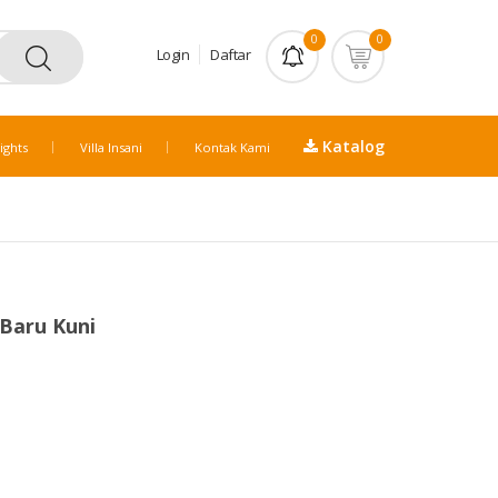
0
0
Login
Daftar
Katalog
ights
Villa Insani
Kontak Kami
Baru Kuni