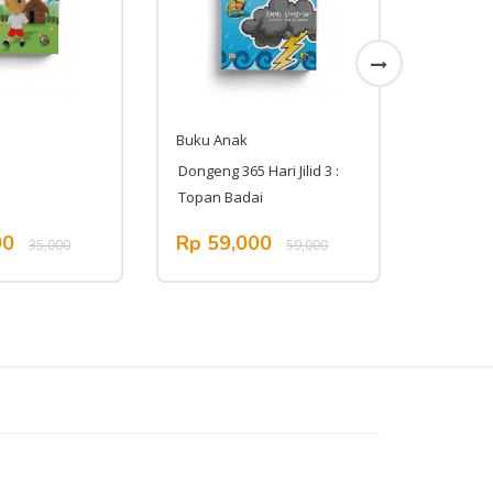
Buku Anak
Buku An
l
Dongeng 365 Hari Jilid 3 :
1 Set Se
Topan Badai
00
Rp 59,000
Rp 13
35,000
59,000