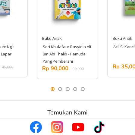
Buku Anak
Buku Anak
ub: Ngk
Seri Khulafaur Rasyidin Ali
Acil Si Kanci
t Lapar
Bin Abi Thalib - Pemuda
Yang Pemberani
Rp 35,0
45,000
Rp 90,000
90,000
Temukan Kami