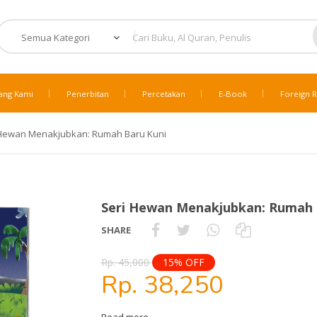
ang Kami
Penerbitan
Percetakan
E-Book
Foreign R
 Hewan Menakjubkan: Rumah Baru Kuni
Seri Hewan Menakjubkan: Rumah 
SHARE
Rp. 45,000
15% OFF
Rp. 38,250
Read more