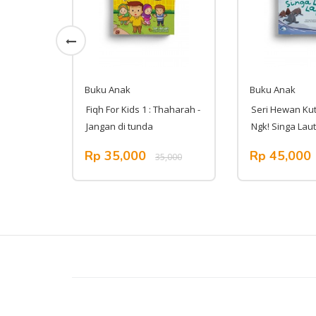
Buku Anak
Buku Anak
h 5 : Aku
Fiqh For Kids 1 : Thaharah -
Seri Hewan Kut
Jangan di tunda
Ngk! Singa Lau
Rp 35,000
Rp 45,000
,000
35,000