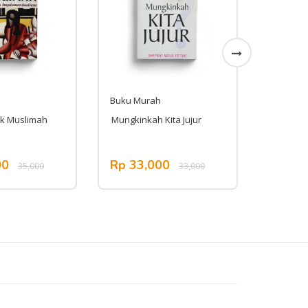
Buku Murah
Buku Mu
tik Muslimah
Mungkinkah Kita Jujur
Inspiri
00
Rp 33,000
Rp 62
35,000
33,000