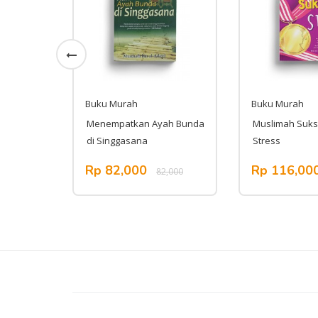
Buku Murah
Buku Murah
Menempatkan Ayah Bunda
Muslimah Suk
di Singgasana
Stress
Rp 82,000
Rp 116,00
,000
82,000