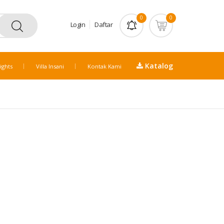
0
0
Login
Daftar
Katalog
ights
Villa Insani
Kontak Kami