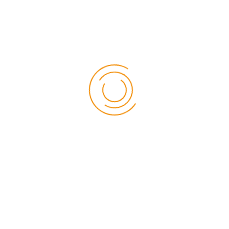
• meningkatkan daya imajinasi dan kreativitas anak
• meningkatkan daya ingat
• memperbanyak kosakata
• meningkatkan kemampuan literasi anak
• membuat anak lebih minat baca dan mudah menyerap
pengetahuan
Buku cerita anak Islami bergambar menjadi cara menyenangkan,
menarik,
Read more