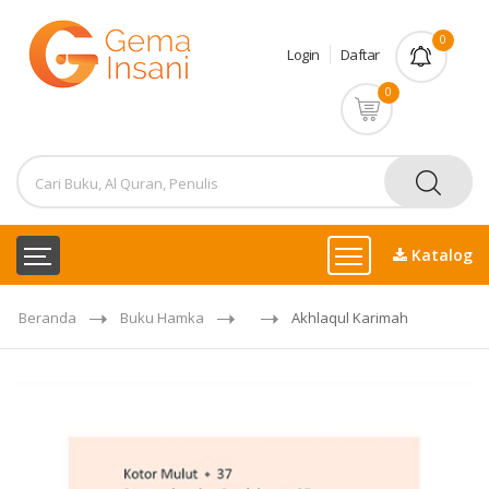
0
Login
Daftar
0
Katalog
Beranda
Buku Hamka
Akhlaqul Karimah