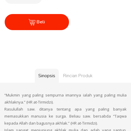
Beli
Sinopsis
Rincian Produk
“Mukmin yang paling sempurna imannya ialah yang paling mulia
akhlaknya.” (HR at-Tirmidzi).
Rasulullah saw. ditanya tentang apa yang paling banyak
memasukkan manusia ke surga. Beliau saw. bersabda “Taqwa
kepada Allah dan bagusnya akhlak.” (HR at-Tirmidzi).
Islam sangat menjunjung akhlak mulia dan adab yang santun.