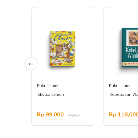
Buku Islami
Buku Islami
Sketsa Lemon
Kebebasan Wani
Rp 99,000
Rp 118,00
132,000
99,000