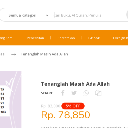
ang Kami
Penerbitan
Percetakan
E-Book
Foreign R
rasi
Tenanglah Masih Ada Allah
Tenanglah Masih Ada Allah
SHARE
Rp. 83,000
5% OFF
Rp. 78,850
Saat kamu merasa hidupmu penuh masalah. Ujian