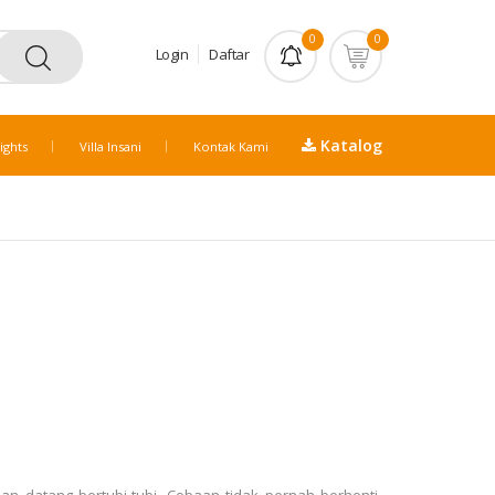
0
0
Login
Daftar
Katalog
ights
Villa Insani
Kontak Kami
 datang bertubi-tubi. Cobaan tidak pernah berhenti.