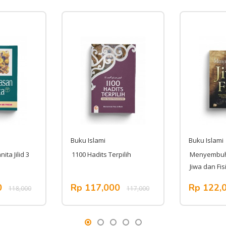
Buku Islami
Buku Islami
ta Jilid 3
1100 Hadits Terpilih
Menyembuh
Jiwa dan Fis
0
Rp 117,000
Rp 122,
118,000
117,000