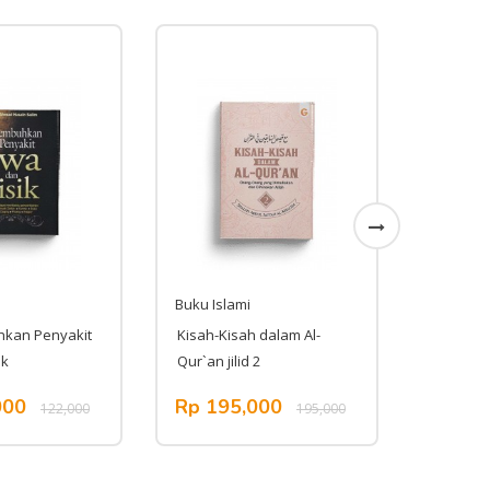
Buku Islami
Buku Isl
kan Penyakit
Kisah-Kisah dalam Al-
Wife Dia
ik
Qur`an jilid 2
000
Rp 195,000
Rp 10
122,000
195,000