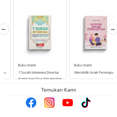
Buku Islami
Buku Islami
7 Surah Istimewa Disertai
Mendidik Anak Perempuan
Kumpulan Doa dan Amalan
Pembuka Rezeki
Temukan Kami
Rp 125,000
125,000
Rp 43,000
43,000