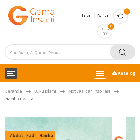
0
Login
Daftar
0
Katalog
Beranda
Buku Islami
Motivasi dan Inspirasi
Nambo Hamka