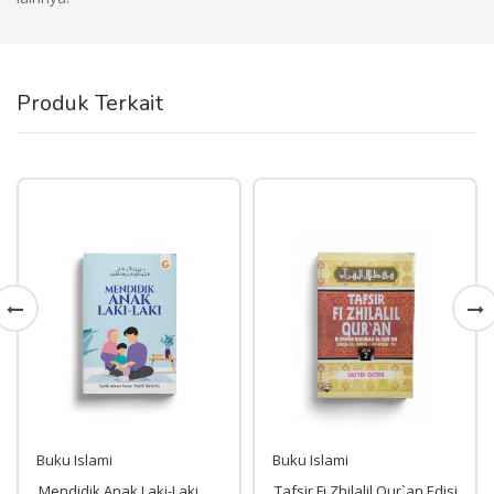
Produk Terkait
Buku Islami
Buku Islami
Mendidik Anak Laki-Laki
Tafsir Fi Zhilalil Qur`an Edisi