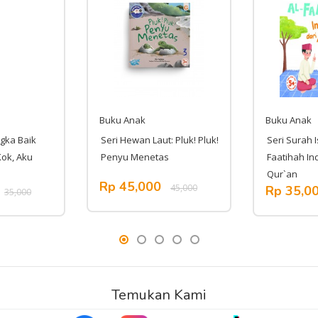
Buku Anak
Buku Anak
gka Baik
Seri Hewan Laut: Pluk! Pluk!
Seri Surah I
Kok, Aku
Penyu Menetas
Faatihah Ind
Qur`an
Rp 45,000
45,000
Rp 35,0
35,000
Temukan Kami