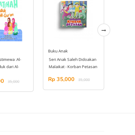
Buku Anak
Buku An
stimewa :Al-
Seri Anak Saleh Didoakan
Seri Eti
uk dari Al-
Malaikat - Korban Petasan
Kapan P
Rp 35,000
Rp 45
35,000
00
35,000