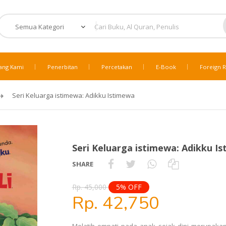
ang Kami
Penerbitan
Percetakan
E-Book
Foreign R
Seri Keluarga istimewa: Adikku Istimewa
Seri Keluarga istimewa: Adikku I
SHARE
Rp. 45,000
5% OFF
Rp. 42,750
Melatih empati pada anak sejak dini merupakan 