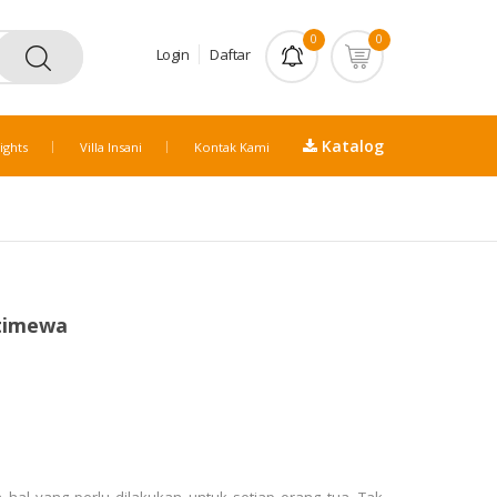
0
0
Login
Daftar
Katalog
ights
Villa Insani
Kontak Kami
stimewa
hal yang perlu dilakukan untuk setiap orang tua. Tak