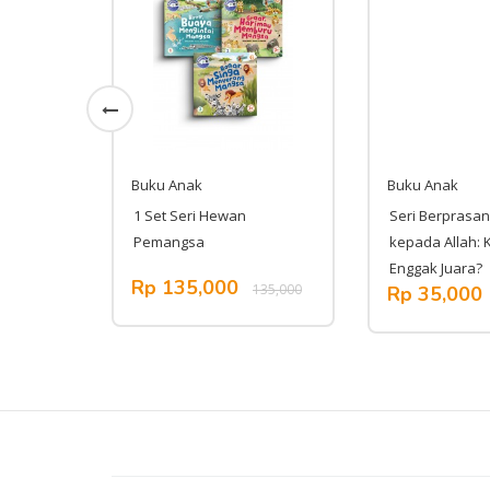
Buku Anak
Buku Anak
uslim 2 :
1 Set Seri Hewan
Seri Berprasan
Pemangsa
kepada Allah: 
Enggak Juara?
Rp 135,000
,000
135,000
Rp 35,000