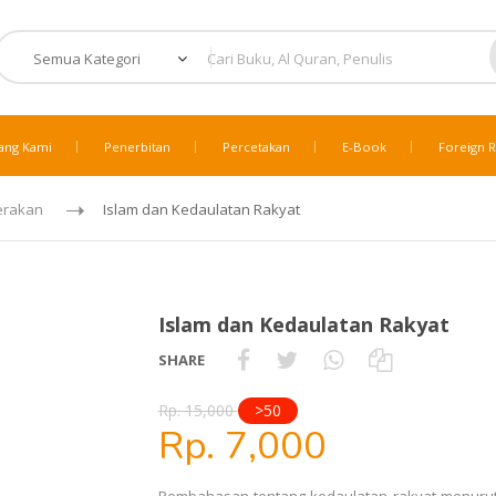
ang Kami
Penerbitan
Percetakan
E-Book
Foreign R
erakan
Islam dan Kedaulatan Rakyat
Islam dan Kedaulatan Rakyat
SHARE
Rp. 15,000
>50
Rp. 7,000
Pembahasan tentang kedaulatan rakyat menurut 