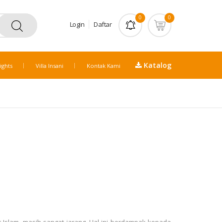
0
0
Login
Daftar
Katalog
ights
Villa Insani
Kontak Kami
Islam, masih sangat jarang. Hal ini berdampak kepada