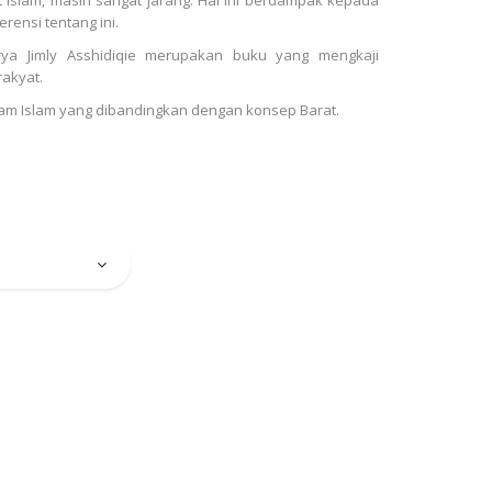
rensi tentang ini.
rya Jimly Asshidiqie merupakan buku yang mengkaji
akyat.
am Islam yang dibandingkan dengan konsep Barat.