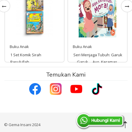
Buku Anak
Buku Anak
1 Set Komik Sirah
Seri Menjaga Tubuh: Garuk
Rasulullah
... Garuk ... Ayo, Keramas,
Mora!
Rp 180,000
Temukan Kami
180,000
Rp 45,000
45,000
© Gema Insani 2024