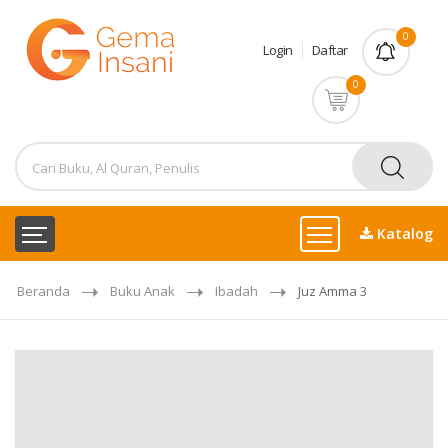
0
Login
Daftar
0
Katalog
Beranda
Buku Anak
Ibadah
Juz Amma 3