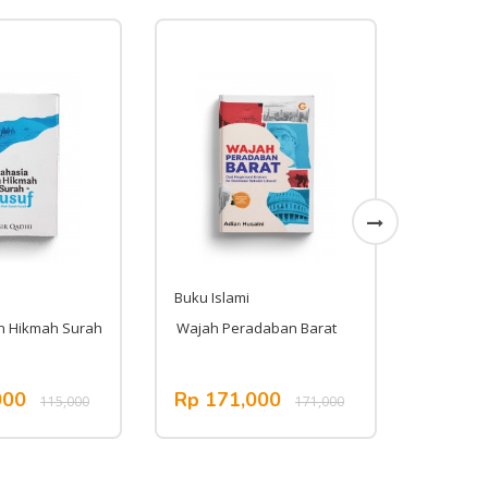
Buku Islami
Buku Isl
n Hikmah Surah
Wajah Peradaban Barat
Islam Ga
000
Rp 171,000
Rp 73
115,000
171,000