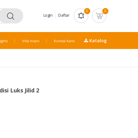
0
0
Login
Daftar
Katalog
ights
Villa Insani
Kontak Kami
si Luks Jilid 2