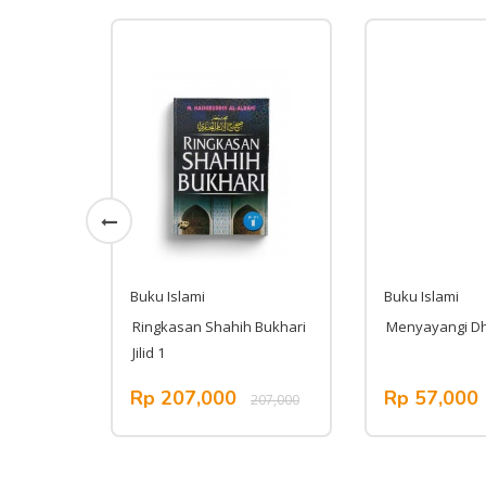
Buku Islami
Buku Islami
Stagnasi
Ringkasan Shahih Bukhari
Menyayangi D
Jilid 1
Rp 207,000
Rp 57,000
,000
207,000