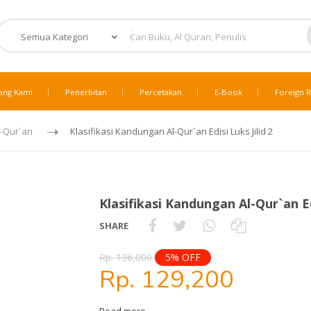
ang Kami
Penerbitan
Percetakan
E-Book
Foreign R
l-Qur`an
Klasifikasi Kandungan Al-Qur`an Edisi Luks Jilid 2
Klasifikasi Kandungan Al-Qur`an Edi
SHARE
Rp. 136,000
5% OFF
Rp. 129,200
Read more