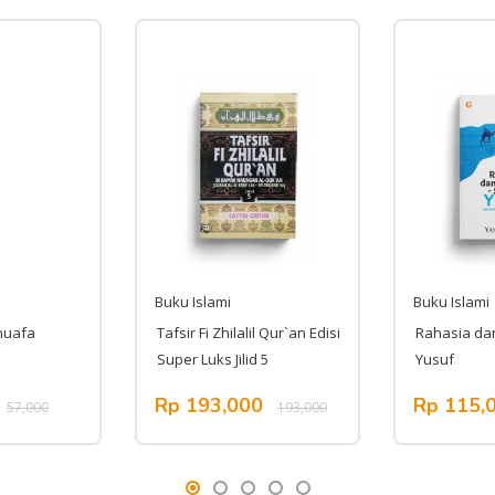
Buku Islami
Buku Islami
huafa
Tafsir Fi Zhilalil Qur`an Edisi
Rahasia da
Super Luks Jilid 5
Yusuf
Rp 193,000
Rp 115,
57,000
193,000