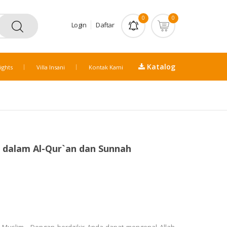
0
0
Login
Daftar
Katalog
ights
Villa Insani
Kontak Kami
a dalam Al-Qur`an dan Sunnah
t Muslim. Dengan berdzikir Anda dapat mengenal Allah