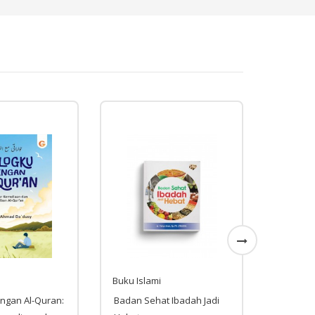
Buku Islami
Buku Isl
ngan Al-Quran:
Badan Sehat Ibadah Jadi
Dan Sel