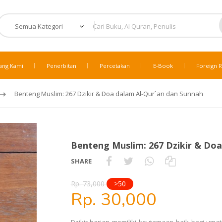
ang Kami
Penerbitan
Percetakan
E-Book
Foreign R
Benteng Muslim: 267 Dzikir & Doa dalam Al-Qur`an dan Sunnah
Benteng Muslim: 267 Dzikir & Do
SHARE
Rp. 73,000
>50
Rp. 30,000
Dzikir harian memiliki keutamaan baik bagi uma