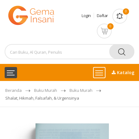
0
Login
Daftar
0
Katalog
Beranda
Buku Murah
Buku Murah
Shalat, Hikmah, Falsafah, & Urgensinya