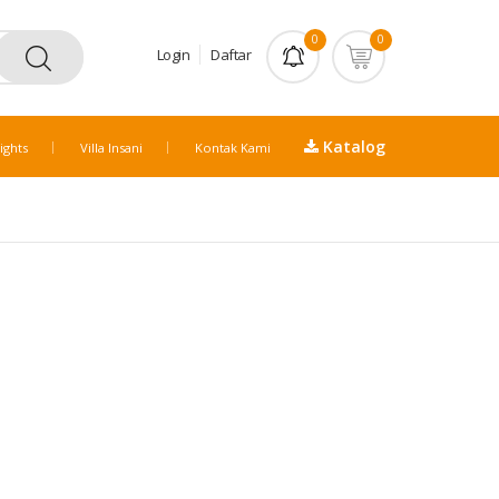
0
0
Login
Daftar
Katalog
ights
Villa Insani
Kontak Kami