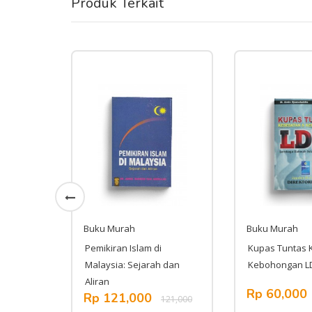
Produk Terkait
Buku Murah
Buku Murah
n dan
Pemikiran Islam di
Kupas Tuntas 
Malaysia: Sejarah dan
Kebohongan LD
Aliran
Rp 60,000
,000
Rp 121,000
121,000