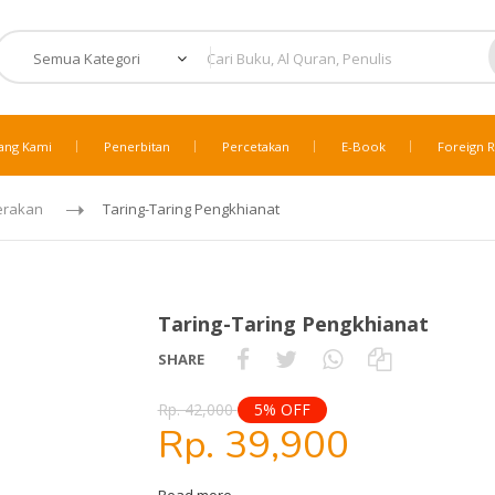
ang Kami
Penerbitan
Percetakan
E-Book
Foreign R
erakan
Taring-Taring Pengkhianat
Taring-Taring Pengkhianat
SHARE
Rp. 42,000
5% OFF
Rp. 39,900
Read more