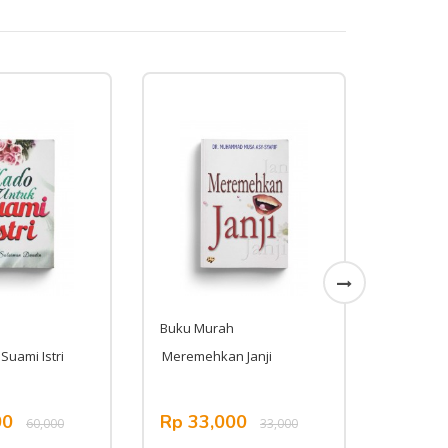
Buku Murah
Buku Mu
Suami Istri
Meremehkan Janji
Armagedd
Petaka 
00
Rp 33,000
Rp 17
60,000
33,000