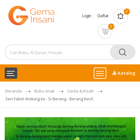
0
Login
Daftar
0
Katalog
Beranda
Buku Anak
Cerita & Kisah
Seri Fabel Andung ila - Si Berang - Berang Kecil