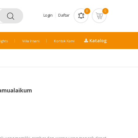
0
0
Login
Daftar
Katalog
ights
Villa Insani
Kontak Kami
lamualaikum
k yang memiliki gambar dan warna yang menarik dapat