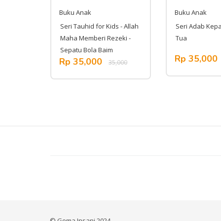
Buku Anak
Buku Anak
lita:
Seri Tauhid for Kids - Allah
Seri Adab Kep
Maha Memberi Rezeki -
Tua
Sepatu Bola Baim
Rp 35,000
,000
Rp 35,000
35,000
© Gema Insani 2024