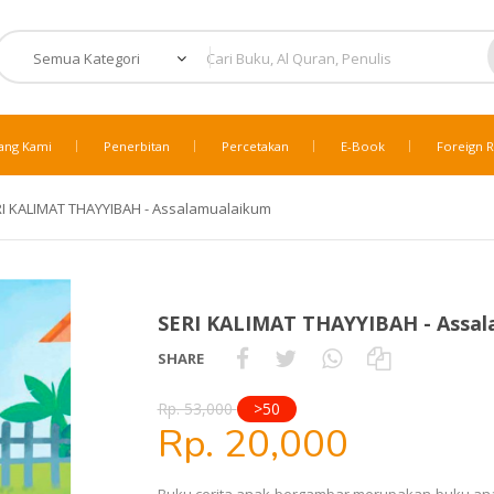
ang Kami
Penerbitan
Percetakan
E-Book
Foreign R
I KALIMAT THAYYIBAH - Assalamualaikum
SERI KALIMAT THAYYIBAH - Assa
SHARE
Rp. 53,000
>50
Rp. 20,000
Buku cerita anak bergambar merupakan buku ana