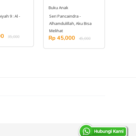
Buku Anak
Buku An
yah 9 : Al -
Seri Pancaindra -
Seri Ru
Alhamdulillah, Aku Bisa
Pelatuk,
Melihat
Rumahm
00
35,000
Rp 45,000
Rp 45
45,000